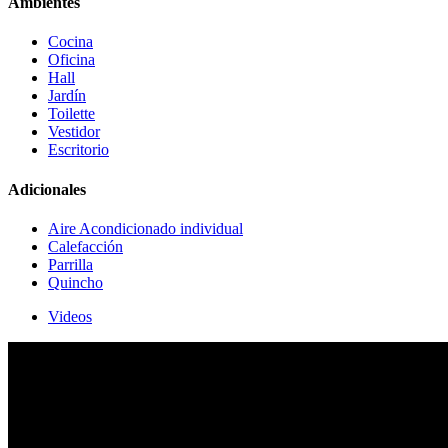
Ambientes
Cocina
Oficina
Hall
Jardín
Toilette
Vestidor
Escritorio
Adicionales
Aire Acondicionado individual
Calefacción
Parrilla
Quincho
Videos