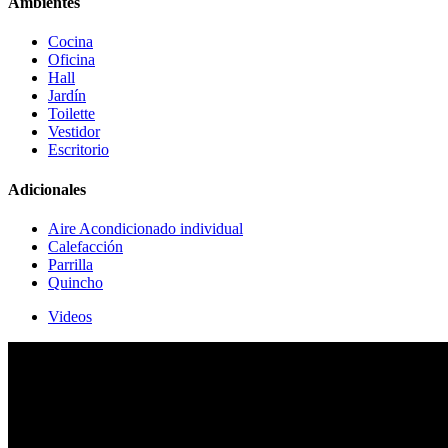
Ambientes
Cocina
Oficina
Hall
Jardín
Toilette
Vestidor
Escritorio
Adicionales
Aire Acondicionado individual
Calefacción
Parrilla
Quincho
Videos