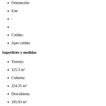
Orientación:
Este
:
Crédito:
Apto crédito
Superficies y medidas
Terreno:
325.3 m²
Cubierta:
224.35 m²
Descubierta:
185.93 m²