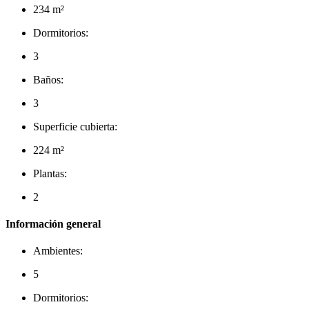
234 m²
Dormitorios:
3
Baños:
3
Superficie cubierta:
224 m²
Plantas:
2
Información general
Ambientes:
5
Dormitorios: