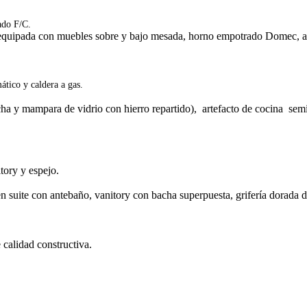
ado F/C.
a equipada con muebles sobre y bajo mesada, horno empotrado Domec, an
ático y caldera a gas.
 y mampara de vidrio con hierro repartido), artefacto de cocina semi i
.
tory y espejo.
o en suite con antebaño, vanitory con bacha superpuesta, grifería dorad
 calidad constructiva.