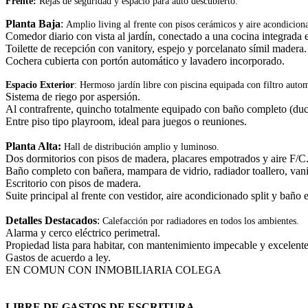
Frente:
Rejas de seguridad y espacio para auto descubierto.
Planta Baja
:
Amplio living al frente con pisos cerámicos y aire acondicion
Comedor diario con vista al jardín, conectado a una cocina integrad
Toilette de recepción con vanitory, espejo y porcelanato símil madera.
Cochera cubierta con portón automático y lavadero incorporado.
Espacio Exterior
:
Hermoso jardín libre con piscina equipada con filtro autom
Sistema de riego por aspersión.
Al contrafrente, quincho totalmente equipado con baño completo (ducha
Entre piso tipo playroom, ideal para juegos o reuniones.
Planta Alta:
Hall de distribución amplio y luminoso.
Dos dormitorios con pisos de madera, placares empotrados y aire F/C
Baño completo con bañera, mampara de vidrio, radiador toallero, vani
Escritorio con pisos de madera.
Suite principal al frente con vestidor, aire acondicionado split y bañ
Detalles Destacados
:
Calefacción por radiadores en todos los ambientes.
Alarma y cerco eléctrico perimetral.
Propiedad lista para habitar, con mantenimiento impecable y excelente
Gastos de acuerdo a ley.
EN COMUN CON INMOBILIARIA COLEGA
LIBRE DE GASTOS DE ESCRITURA.