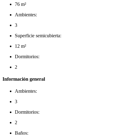
76 m²
Ambientes:
3
Superficie semicubierta:
12 m²
Dormitorios:
2
Información general
Ambientes:
3
Dormitorios:
2
Baños: