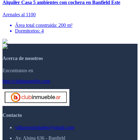
Alquiler Casa 5 ambientes con cochera en Banfield Este
Arenales al 1100
Área total construida: 200 m²
Dormitorios: 4
Acerca de nosotros
Encontranos en
http://clubinmueble.com
Contacto
villarpropiedades@gmail.com
Av. Alsina 636 - Banfield